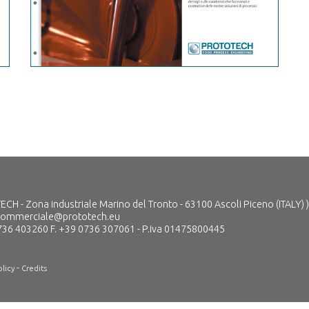
H - Zona industriale Marino del Tronto - 63100 Ascoli Piceno (ITALY) )
commerciale@prototech.eu
736 403260 F. +39 0736 307061 - P.iva 01475800445
-
licy
Credits