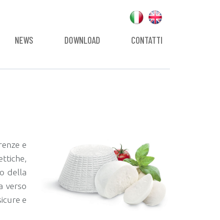
NEWS
DOWNLOAD
CONTATTI
erenze e
ttiche,
to della
a verso
sicure e