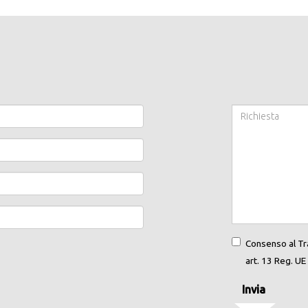
Consenso al Tra
art. 13 Reg. U
Invia